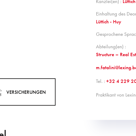
Kanzlei(en) :
Lüttich
Einhaltung des Deo
Lüttich - Huy
Gesprochene Sprac
Abteilung(en) :
Structure – Real Es
m.fatalini@lexing.b
Tel. :
+32 4 229 2
VERSICHERUNGEN
Praktikant von Le
el