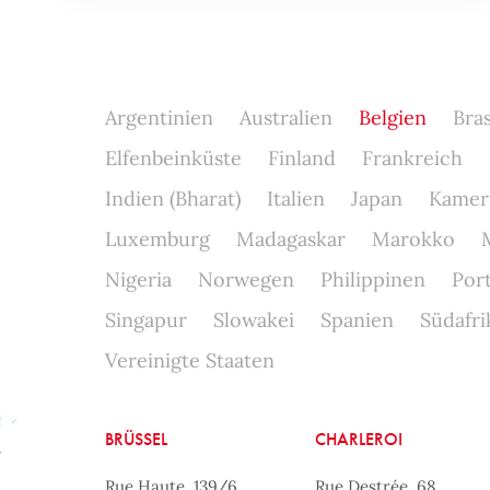
Argentinien
Australien
Belgien
Bras
Elfenbeinküste
Finland
Frankreich
Indien (Bharat)
Italien
Japan
Kamer
Luxemburg
Madagaskar
Marokko
Nigeria
Norwegen
Philippinen
Por
Singapur
Slowakei
Spanien
Südafri
Vereinigte Staaten
BRÜSSEL
CHARLEROI
Rue Haute, 139/6
Rue Destrée, 68