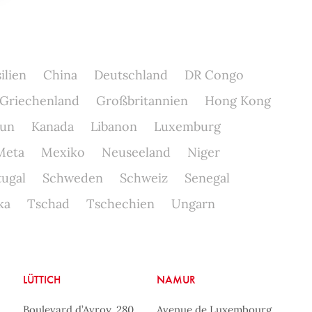
ilien
China
Deutschland
DR Congo
Griechenland
Großbritannien
Hong Kong
un
Kanada
Libanon
Luxemburg
Meta
Mexiko
Neuseeland
Niger
tugal
Schweden
Schweiz
Senegal
ka
Tschad
Tschechien
Ungarn
LÜTTICH
NAMUR
Boulevard d’Avroy, 280
Avenue de Luxembourg,