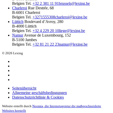
Belgien
Tel.
+32 2 381 11 91
brussels@lexing.be
Charleroi
Rue Destrée, 68
B-6001 Charleroi
Belgien
Tel.
+3271555308
charleroi@lexing.be
Lüttich
Boulevard d’Avroy, 280
B-4000 Lüttich
Belgien
Tel.
+32 4 229 20 10
liege@lexing.be
Namur
Avenue de Luxembourg, 152
B-5100 Jambes
Belgien
Tel.
+32 81 21 22 23
namur@lexing.be
© 2026 Lexing
Seitenübersicht
Allgemeine geschäftsbedingungen
Datenschutzrichtlinie & Cookies
Website erstellt durch
Noomia, die Internetagentur die maßgeschneiderte
Websites herstellt