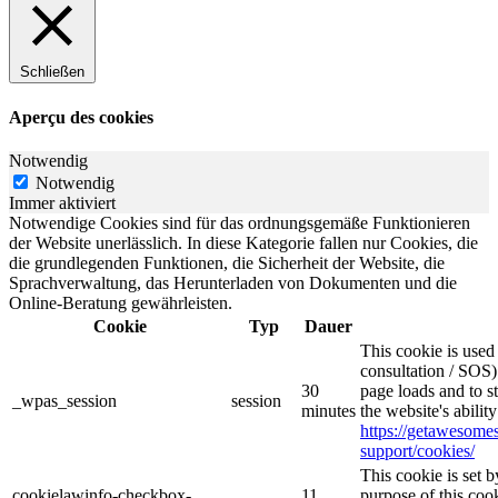
Schließen
Aperçu des cookies
Notwendig
Notwendig
Immer aktiviert
Notwendige Cookies sind für das ordnungsgemäße Funktionieren
der Website unerlässlich. In diese Kategorie fallen nur Cookies, die
die grundlegenden Funktionen, die Sicherheit der Website, die
Sprachverwaltung, das Herunterladen von Dokumenten und die
Online-Beratung gewährleisten.
Cookie
Typ
Dauer
This cookie is use
consultation / SOS)
30
page loads and to s
_wpas_session
session
minutes
the website's abilit
https://getawesom
support/cookies/
This cookie is set
cookielawinfo-checkbox-
11
purpose of this cook