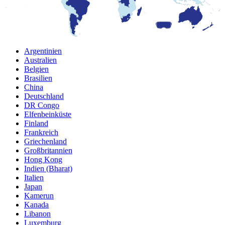
Argentinien
Australien
Belgien
Brasilien
China
Deutschland
DR Congo
Elfenbeinküste
Finland
Frankreich
Griechenland
Großbritannien
Hong Kong
Indien (Bharat)
Italien
Japan
Kamerun
Kanada
Libanon
Luxemburg