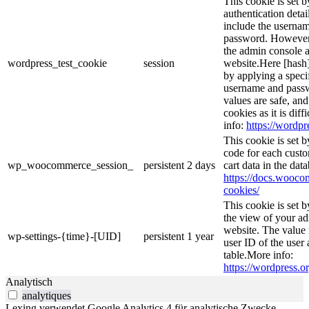
This cookie is set b
authentication detai
include the userna
password. However, 
the admin console a
wordpress_test_cookie
session
website.Here [hash] 
by applying a speci
username and passwo
values are safe, an
cookies as it is dif
info:
https://wordpr
This cookie is set
code for each custo
wp_woocommerce_session_
persistent
2 days
cart data in the da
https://docs.woo
cookies/
This cookie is set 
the view of your ad
website. The value 
wp-settings-{time}-[UID]
persistent
1 year
user ID of the user 
table.More info:
https://wordpress.or
Analytisch
analytiques
Lexing verwendet Google Analytics 4 für analytische Zwecke.