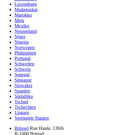
Luxemburg
Madagaskar
Marokko
Meta
Mexiko
Neuseeland
Niger
Nigeria
Norwegen
Philippinen
Portugal
Schweden
Schweiz
Senegal
Singapur
Slowakei
Spanien
Südafrika
Tschad
Tschechien
Ungarn
Vereinigte Staaten
Brüssel
Rue Haute, 139/6
B-1000 Brüssel