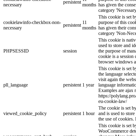
persistent
necessary
months
has given the conse
category 'Necessary
This cookie is set
cookielawinfo-checkbox-non-
11
purpose of this cook
persistent
necessary
months
has given their con
category 'Non-Nece
This cookie is nati
used to store and id
PHPSESSID
session
the purpose of mana
cookie is a session 
browser windows ar
This cookie is set 
the language selec
visit again the webs
pll_language
persistent
1 year
language informatio
Examples are ajax r
https://polylang.pr
eu-cookie-law/
The cookie is set 
viewed_cookie_policy
persistent
1 hour
and is used to stor
the use of cookies. 
This cookie is set
WooCommerce deter