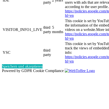
IDE
2 years
party
users with ads that are relev
according to the user profile
https://policies.google.com/
hl=en
This cookie is set by YouTub
the information of the emb
third
5
VISITOR_INFO1_LIVE
videos on a website.More in
party
months
https://policies.google.com/
hl=en
This cookie is set by YouTub
track the views of embedde
third
YSC
info:
party
https://policies.google.com/
hl=en
Speichern und akzeptieren
Powered by GDPR Cookie Compliance