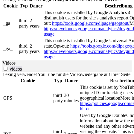
Cookie
Typ
Dauer
Beschreibung
This cookie is installed by Google Analytics 4. 
distinguish users for the site's analytics report.O
third
2
_ga
out:
https://tools.google.com/dlpage/gaoptout/
Mo
party
years
https://developers.google.com/analytics/devguide
usage
This cookie is installed by Google Universal Ana
third
2
state.Opt-out:
https://tools.google.com/dlpage/g
_ga_
party
years
https://developers.google.com/analytics/devguide
usage
Videos
videos
Lexing verwendet YouTube für die Videowiedergabe auf ihrer Seite.
Cookie
Typ
Dauer
Beschreibu
This cookie is set by YouTub
unique ID for tracking users
third
30
GPS
geographical locationMore i
party
minutes
https://policies.google.com/
hl=en
Used by Google DoubleClick
information about how the us
website and any other adver
third
visiting the website. This is 