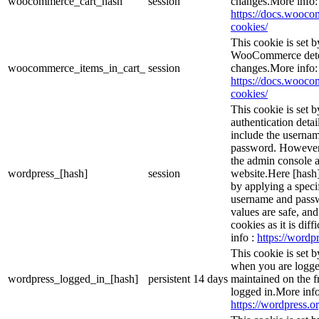
woocommerce_cart_hash
session
changes.More info:
https://docs.woo
cookies/
This cookie is set
WooCommerce deter
woocommerce_items_in_cart_
session
changes.More info:
https://docs.woo
cookies/
This cookie is set b
authentication detai
include the userna
password. However, 
the admin console a
wordpress_[hash]
session
website.Here [hash] 
by applying a speci
username and passwo
values are safe, an
cookies as it is dif
info :
https://wordpr
This cookie is set 
when you are logge
wordpress_logged_in_[hash]
persistent
14 days
maintained on the f
logged in.More info
https://wordpress.or