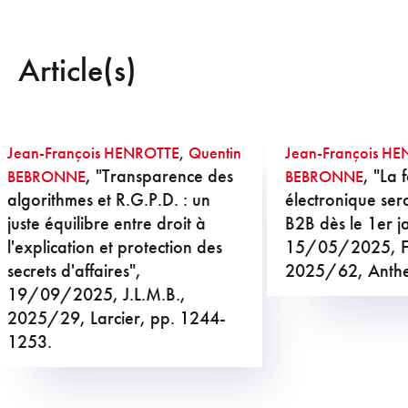
Article(s)
Jean-François HENROTTE
,
Quentin
Jean-François H
, "Transparence des
, "La 
BEBRONNE
BEBRONNE
algorithmes et R.G.P.D. : un
électronique ser
juste équilibre entre droit à
B2B dès le 1er j
l'explication et protection des
15/05/2025, Fo
secrets d'affaires",
2025/62, Anthem
19/09/2025, J.L.M.B.,
2025/29, Larcier, pp. 1244-
1253.