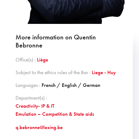
More information on Quentin
Bebronne
Office(s) :
Liège
Subject to the ethics rules of the Bar :
Liege - Huy
Languages :
French / English / German
Department(s) :
Creactivity- IP & IT
Emulation – Competition & State aids
q.bebronne@lexing.be