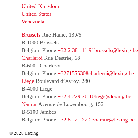
United Kingdom
United States
Venezuela
Brussels
Rue Haute, 139/6
B-1000 Brussels
Belgium
Phone
+32 2 381 11 91
brussels@lexing.be
Charleroi
Rue Destrée, 68
B-6001 Charleroi
Belgium
Phone
+3271555308
charleroi@lexing.be
Liège
Boulevard d’Avroy, 280
B-4000 Liège
Belgium
Phone
+32 4 229 20 10
liege@lexing.be
Namur
Avenue de Luxembourg, 152
B-5100 Jambes
Belgium
Phone
+32 81 21 22 23
namur@lexing.be
© 2026 Lexing