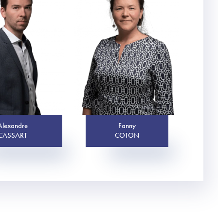
Alexandre
Fanny
CASSART
COTON