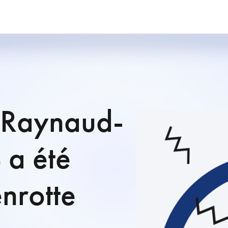
 Raynaud-
a été
enrotte