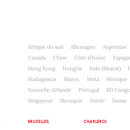
Afrique du sud
Allemagne
Argentine
Canada
Chine
Côte d’Ivoire
Espag
Hong Kong
Hongrie
Inde (Bharat)
I
Madagascar
Maroc
Meta
Mexique
Nouvelle-Zélande
Portugal
RD Cong
Singapour
Slovaquie
Suède
Suisse
BRUXELLES
CHARLEROI