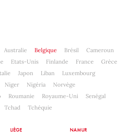
Australie
Belgique
Brésil
Cameroun
ne
Etats-Unis
Finlande
France
Grèce
talie
Japon
Liban
Luxembourg
Niger
Nigéria
Norvège
o
Roumanie
Royaume-Uni
Senégal
Tchad
Tchéquie
LIÈGE
NAMUR