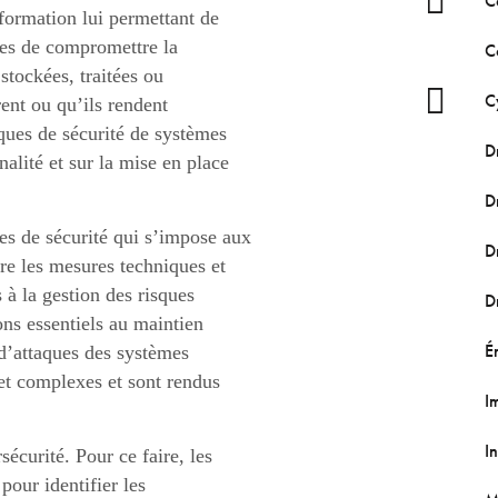
C
formation lui permettant de
les de compromettre la
C
 stockées, traitées ou
C
ent ou qu’ils rendent
iques de sécurité de systèmes
D
nalité et sur la mise en place
D
es de sécurité qui s’impose aux
D
re les mesures techniques et
 à la gestion des risques
D
ns essentiels au maintien
É
 d’attaques des systèmes
 et complexes et sont rendus
I
In
écurité. Pour ce faire, les
pour identifier les