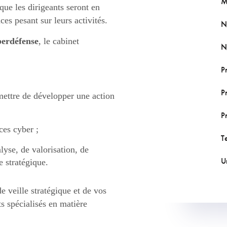
M
que les dirigeants seront en
es pesant sur leurs activités.
N
berdéfense
, le cabinet
N
P
Pr
mettre de développer une action
P
ces cyber ;
T
lyse, de valorisation, de
U
e stratégique.
e veille stratégique et de vos
s spécialisés en matière