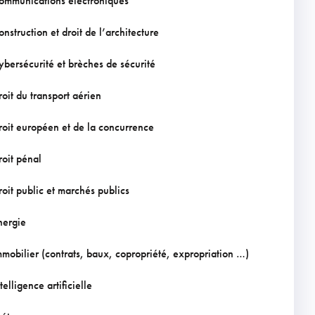
ommunications électroniques
onstruction et droit de l’architecture
ybersécurité et brèches de sécurité
roit du transport aérien
roit européen et de la concurrence
roit pénal
roit public et marchés publics
nergie
mmobilier (contrats, baux, copropriété, expropriation …)
telligence artificielle