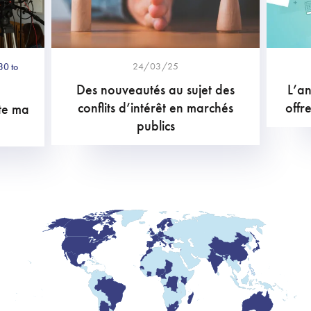
24/03/25
30 to
Des nouveautés au sujet des
L’an
conflits d’intérêt en marchés
offr
te ma
publics