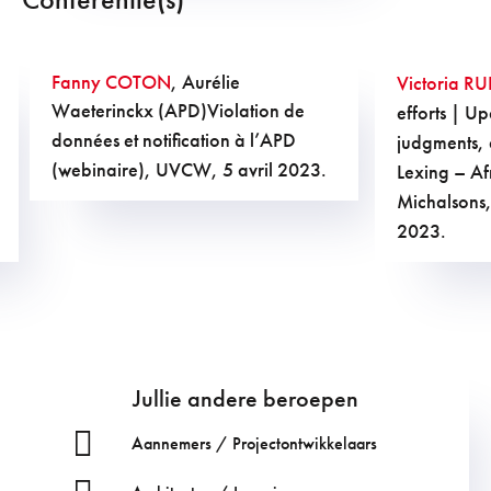
Fanny COTON
, Aurélie
Victoria RU
Waeterinckx (APD)
Violation de
efforts | Up
données et notification à l’APD
judgments,
(webinaire), UVCW, 5 avril 2023.
Lexing – Af
Michalsons
2023.
Jullie andere beroepen
Aannemers / Projectontwikkelaars