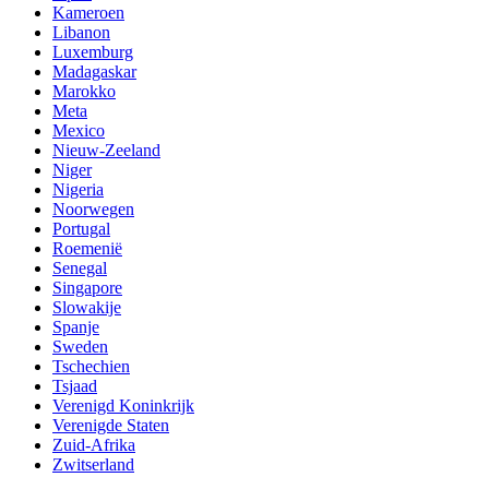
Kameroen
Libanon
Luxemburg
Madagaskar
Marokko
Meta
Mexico
Nieuw-Zeeland
Niger
Nigeria
Noorwegen
Portugal
Roemenië
Senegal
Singapore
Slowakije
Spanje
Sweden
Tschechien
Tsjaad
Verenigd Koninkrijk
Verenigde Staten
Zuid-Afrika
Zwitserland