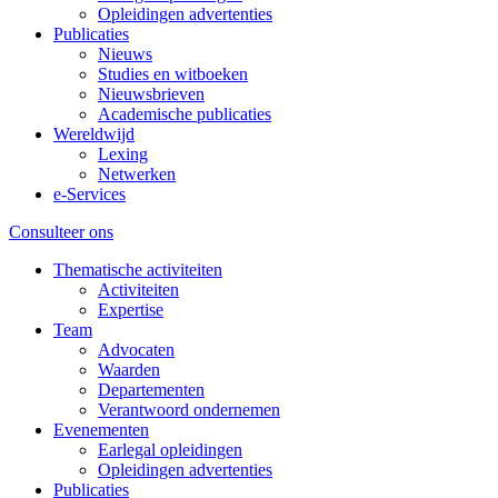
Opleidingen advertenties
Publicaties
Nieuws
Studies en witboeken
Nieuwsbrieven
Academische publicaties
Wereldwijd
Lexing
Netwerken
e-Services
Consulteer ons
Thematische activiteiten
Activiteiten
Expertise
Team
Advocaten
Waarden
Departementen
Verantwoord ondernemen
Evenementen
Earlegal opleidingen
Opleidingen advertenties
Publicaties