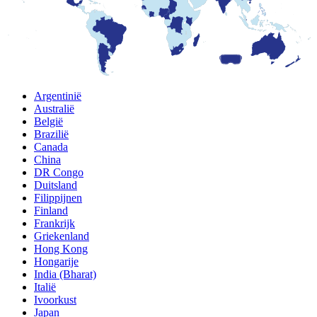
Argentinië
Australië
België
Brazilië
Canada
China
DR Congo
Duitsland
Filippijnen
Finland
Frankrijk
Griekenland
Hong Kong
Hongarije
India (Bharat)
Italië
Ivoorkust
Japan