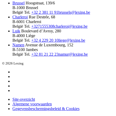
Brussel
Hoogstraat, 139/6
B-1000 Brussel
België
Tel.
+32 2 381 11 91
brussels@lexing.be
Charleroi
Rue Destrée, 68
B-6001 Charleroi
België
Tel.
+3271555308
charleroi@lexing.be
Luik
Boulevard d’Avroy, 280
B-4000 Liège
België
Tel.
+32 4 229 20 10
liege@lexing.be
Namen
Avenue de Luxembourg, 152
B-5100 Jambes
België
Tel.
+32 81 21 22 23
namur@lexing.be
© 2026 Lexing
Site-overzicht
Algemene voorwaarden
Gegevensbeschermingsbeleid & Cookies