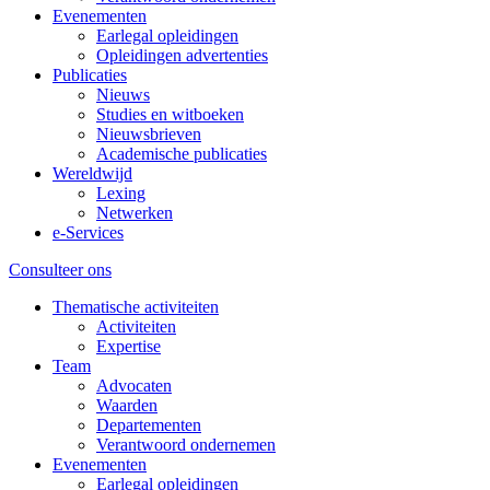
Evenementen
Earlegal opleidingen
Opleidingen advertenties
Publicaties
Nieuws
Studies en witboeken
Nieuwsbrieven
Academische publicaties
Wereldwijd
Lexing
Netwerken
e-Services
Consulteer ons
Thematische activiteiten
Activiteiten
Expertise
Team
Advocaten
Waarden
Departementen
Verantwoord ondernemen
Evenementen
Earlegal opleidingen