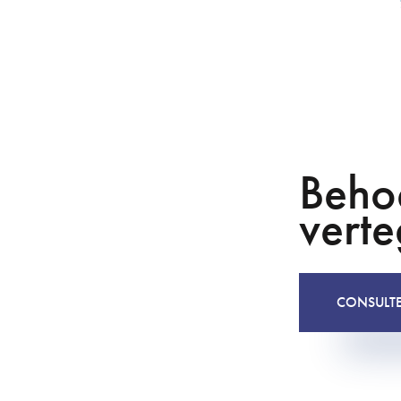
Behoe
vert
CONSULT