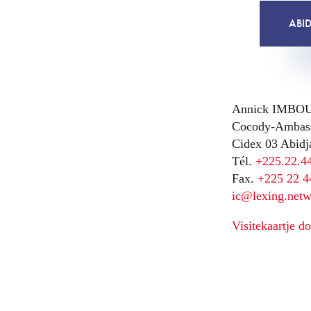
ABI
Annick IMBO
Cocody-Ambass
Cidex 03 Abidj
Tél.
+225.22.4
Fax.
+225 22 4
ic@lexing.net
Visitekaartje 