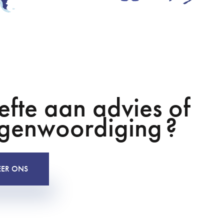
fte aan advies of
egenwoordiging ?
EER ONS