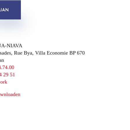
DJAN
UA-NIAVA
ades, Rue Bya, Villa Economie BP 670
an
4.74.00
4 29 51
work
downloaden