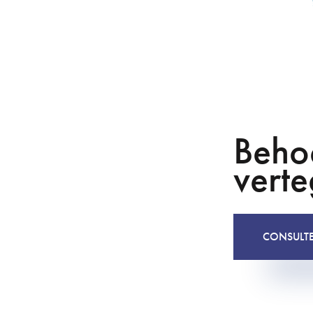
Behoe
vert
CONSULT