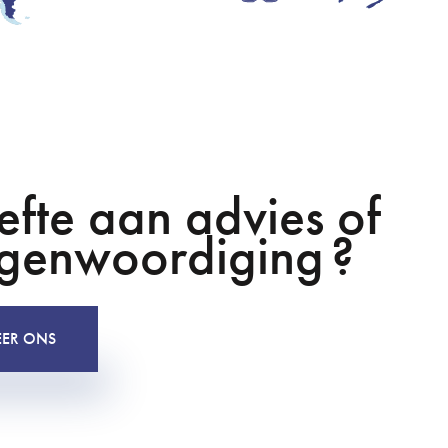
fte aan advies of
egenwoordiging ?
EER ONS