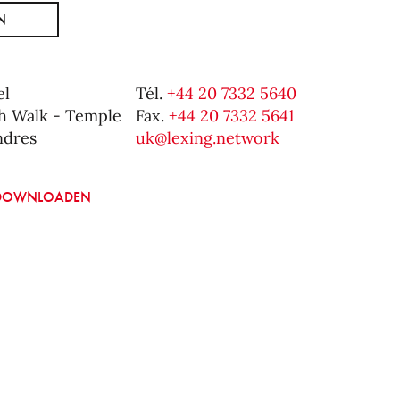
N
el
Tél.
+44 20 7332 5640
ch Walk - Temple
Fax.
+44 20 7332 5641
ndres
uk@lexing.network
E DOWNLOADEN