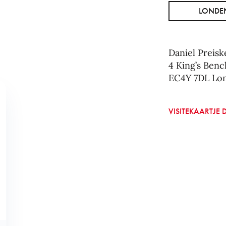
LONDE
Daniel Preisk
4 King’s Ben
EC4Y 7DL Lo
VISITEKAARTJ