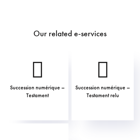
Our related e-services
Succession numérique –
Succession numérique –
60,50
€
211,75
€
Testament
Testament relu