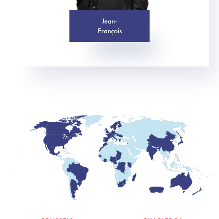
Jean-
François