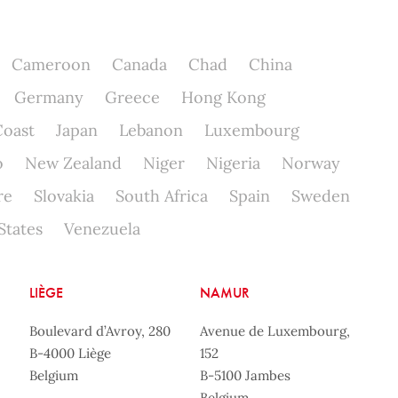
Cameroon
Canada
Chad
China
Germany
Greece
Hong Kong
Coast
Japan
Lebanon
Luxembourg
o
New Zealand
Niger
Nigeria
Norway
re
Slovakia
South Africa
Spain
Sweden
States
Venezuela
LIÈGE
NAMUR
Boulevard d’Avroy, 280
Avenue de Luxembourg,
B-4000 Liège
152
Belgium
B-5100 Jambes
Belgium