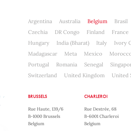
Argentina
Australia
Belgium
Brasil
Czechia
DR Congo
Finland
France
Hungary
India (Bharat)
Italy
Ivory 
Madagascar
Meta
Mexico
Morocc
Portugal
Romania
Senegal
Singapo
Switzerland
United Kingdom
United 
BRUSSELS
CHARLEROI
Rue Haute, 139/6
Rue Destrée, 68
B-1000 Brussels
B-6001 Charleroi
Belgium
Belgium