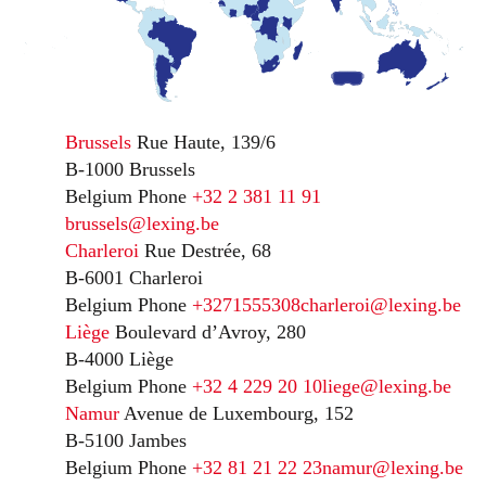
Brussels
Rue Haute, 139/6
B-1000 Brussels
Belgium
Phone
+32 2 381 11 91
brussels@lexing.be
Charleroi
Rue Destrée, 68
B-6001 Charleroi
Belgium
Phone
+3271555308
charleroi@lexing.be
Liège
Boulevard d’Avroy, 280
B-4000 Liège
Belgium
Phone
+32 4 229 20 10
liege@lexing.be
Namur
Avenue de Luxembourg, 152
B-5100 Jambes
Belgium
Phone
+32 81 21 22 23
namur@lexing.be