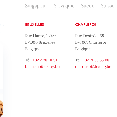
Singapour
Slovaquie
Suède
Suisse
BRUXELLES
CHARLEROI
Rue Haute, 139/6
Rue Destrée, 68
B-1000 Bruxelles
B-6001 Charleroi
Belgique
Belgique
Tél.
+32 2 381 11 91
Tél.
+32 71 55 53 08
brussels@lexing.be
charleroi@lexing.be