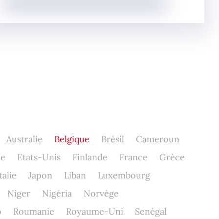
Australie
Belgique
Brésil
Cameroun
ne
Etats-Unis
Finlande
France
Grèce
talie
Japon
Liban
Luxembourg
Niger
Nigéria
Norvège
o
Roumanie
Royaume-Uni
Senégal