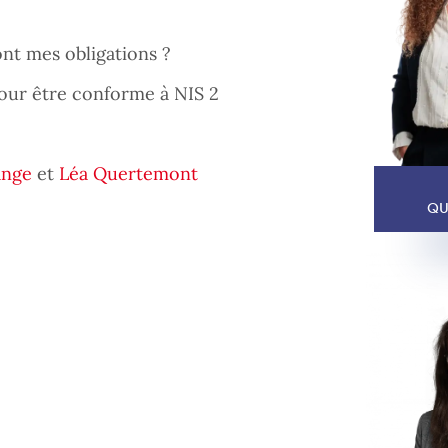
ont mes obligations ?
pour être conforme à NIS 2
ange
et
Léa Quertemont
QU