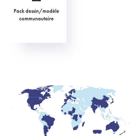
Pack dessin/modèle
605,00
€
communautaire