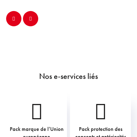
Nos e-services liés
Pack marque de l’Union
Pack protection des
919,60
€
211,75
€
européenne
concepts et antériorités