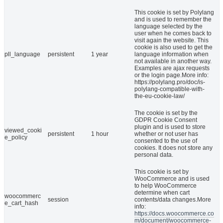
This cookie is set by Polylang
and is used to remember the
language selected by the
user when he comes back to
visit again the website. This
cookie is also used to get the
pll_language
persistent
1 year
language information when
not available in another way.
Examples are ajax requests
or the login page.More info:
https://polylang.pro/doc/is-
polylang-compatible-with-
the-eu-cookie-law/
The cookie is set by the
GDPR Cookie Consent
plugin and is used to store
viewed_cooki
persistent
1 hour
whether or not user has
e_policy
consented to the use of
cookies. It does not store any
personal data.
This cookie is set by
WooCommerce and is used
to help WooCommerce
determine when cart
woocommerc
session
contents/data changes.More
e_cart_hash
info:
https://docs.woocommerce.co
m/document/woocommerce-