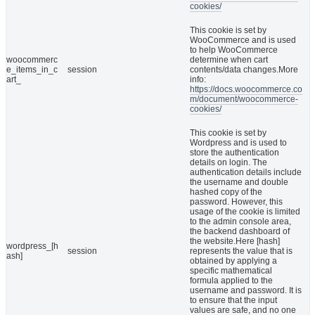
cookies/
This cookie is set by
WooCommerce and is used
to help WooCommerce
woocommerc
determine when cart
e_items_in_c
session
contents/data changes.More
art_
info:
https://docs.woocommerce.co
m/document/woocommerce-
cookies/
This cookie is set by
Wordpress and is used to
store the authentication
details on login. The
authentication details include
the username and double
hashed copy of the
password. However, this
usage of the cookie is limited
to the admin console area,
the backend dashboard of
the website.Here [hash]
wordpress_[h
session
represents the value that is
ash]
obtained by applying a
specific mathematical
formula applied to the
username and password. It is
to ensure that the input
values are safe, and no one