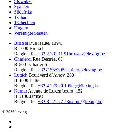
Slowakei
Spanien
Südafrika
Tschad
Tschechien
Ungarn
Vereinigte Staaten
Brüssel
Rue Haute, 139/6
B-1000 Brüssel
Belgien
Tel.
+32 2 381 11 91
brussels@lexing.be
Charleroi
Rue Destrée, 68
B-6001 Charleroi
Belgien
Tel.
+3271555308
charleroi@lexing.be
Lüttich
Boulevard d’Avroy, 280
B-4000 Lüttich
Belgien
Tel.
+32 4 229 20 10
liege@lexing.be
Namur
Avenue de Luxembourg, 152
B-5100 Jambes
Belgien
Tel.
+32 81 21 22 23
namur@lexing.be
© 2026 Lexing