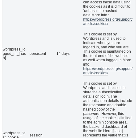
can access these data using
the cookies as it is difficult to
‘unhash’ the hashed
data.More info :
https://wordpress.org/support/
article/cookies/
This cookie is set by
Wordpress and is used to
indicate when you are
logged in, and who you are.
wordpress_lo
This cookie is maintained on
gged_in_[has
persistent
14 days
the front-end of the website
h]
as well when logged in.More
info:
https://wordpress.org/support/
article/cookies/
This cookie is set by
Wordpress and is used to
store the authentication
details on login. The
authentication details include
the username and double
hashed copy of the
password. However, this
usage of the cookie is limited
to the admin console area,
the backend dashboard of
the website.Here [hash]
wordpress_te
session
represents the value that is
st_cookie