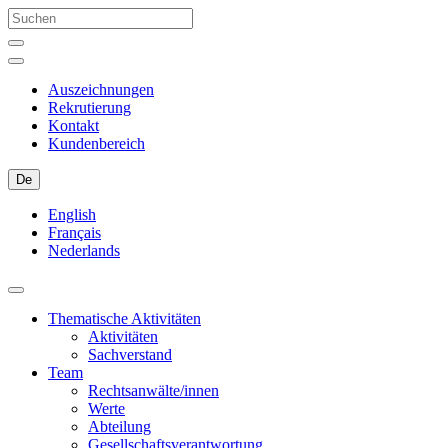
Auszeichnungen
Rekrutierung
Kontakt
Kundenbereich
De
English
Français
Nederlands
Thematische Aktivitäten
Aktivitäten
Sachverstand
Team
Rechtsanwälte/innen
Werte
Abteilung
Gesellschaftsverantwortung