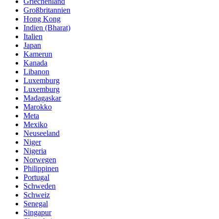
Griechenland
Großbritannien
Hong Kong
Indien (Bharat)
Italien
Japan
Kamerun
Kanada
Libanon
Luxemburg
Luxemburg
Madagaskar
Marokko
Meta
Mexiko
Neuseeland
Niger
Nigeria
Norwegen
Philippinen
Portugal
Schweden
Schweiz
Senegal
Singapur