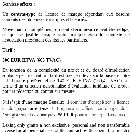
Services offerts :
Un
contrat-type
de licence de marque répondant aux besoins
courants des titulaires de marques et licenciés.
Moyennant un supplément, un contrat
sur mesure
peut être rédigé,
ce qui se justifie lorsque votre marque et/ou le contexte de
négociation présentent des risques
particuliers.
Tarif :
500 EUR HTVA (605 TVAC)
En fonction de la complexité du projet et du degré d´implication
souhaité par le client, un tarif est fixé par devis sur la base de notre
tarif horaire préférentiel de 140 EUR HTVA (169,4 TVAC), au
terme d’un entretien personnalisé d´évaluation juridique du projet,
pour la rédaction du contrat sur mesure.
l convient d’enregistrer la licence
S’il s’agit d’une marque Benelux, i
et de payer
à l´organisme officiel en charge de l
une taxe
56
´enregistrement des marques (
pour une marque Benelux).
EUR
Lexing only grants a non exclusive, personal and non transferrable
license for all personal uses of the contract by the client. If a broader