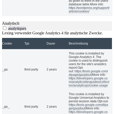
as given to them in the users'
database table.More info:
https://wordpress.org/support/
article/cookies/
Analytisch
analytiques
Lexing verwendet Google Analytics 4 für analytische Zwecke.
Cookie
Typ
Dauer
Beschreibung
This cookie is installed by
Google Analytics 4. The
cookie is used to distinguish
users for the site's analytics
report.Opt-
_ga
third party
2 years
out:
https://tools.google.com/
dlpage/gaoptout/
More info:
https://developers.google.co
m/analytics/devguides/collect
ion/analyticsjs/cookie-usage
This cookie is installed by
Google Universal Analytics to
persist session state.Opt-out:
https://tools.google.com/dlpa
_ga_
third party
2 years
ge/gaoptout/
More info:
https://developers.google.co