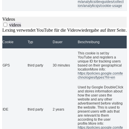
m/analytics/devguides/collect
ion/analyticsjs/cookie-usage
Videos
videos
Lexing verwendet YouTube für die Videowiedergabe auf ihrer Seite.
Cookie
Typ
Dauer
Beschreibung
This cookie is set by
YouTube and registers a
unique ID for tracking users
GPS
third party
30 minutes
based on their geographical
locationMore info:
https://policies.google.com/te
chnologies/types?hl=en
Used by Google DoubleClick
and stores information about
how the user uses the
website and any other
advertisement before visiting
the website. This is used to
IDE
third party
2 years
present users with ads that
are relevant to them
according to the user
profile.More info:
https://policies.google.com/te