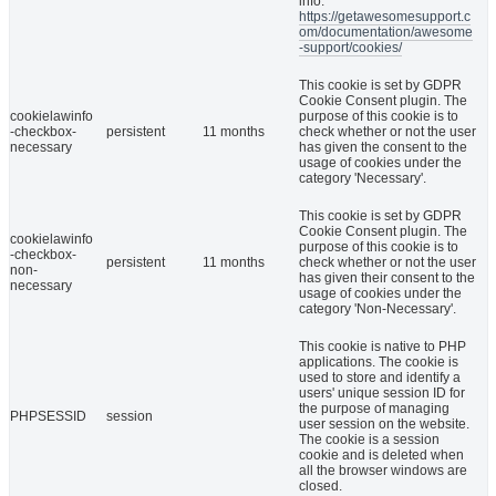
info:
https://getawesomesupport.c
om/documentation/awesome
-support/cookies/
This cookie is set by GDPR
Cookie Consent plugin. The
cookielawinfo
purpose of this cookie is to
-checkbox-
persistent
11 months
check whether or not the user
necessary
has given the consent to the
usage of cookies under the
category 'Necessary'.
This cookie is set by GDPR
Cookie Consent plugin. The
cookielawinfo
purpose of this cookie is to
-checkbox-
persistent
11 months
check whether or not the user
non-
has given their consent to the
necessary
usage of cookies under the
category 'Non-Necessary'.
This cookie is native to PHP
applications. The cookie is
used to store and identify a
users' unique session ID for
the purpose of managing
PHPSESSID
session
user session on the website.
The cookie is a session
cookie and is deleted when
all the browser windows are
closed.