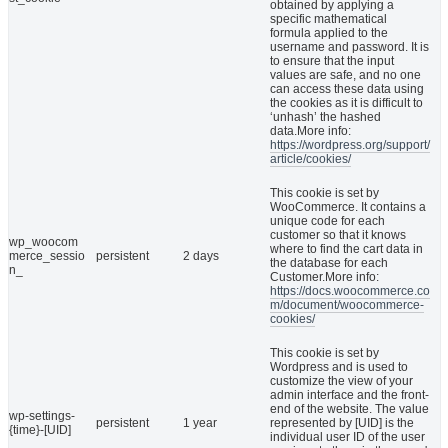
obtained by applying a
specific mathematical
formula applied to the
username and password. It is
to ensure that the input
values are safe, and no one
can access these data using
the cookies as it is difficult to
‘unhash’ the hashed
data.More info:
https://wordpress.org/support/
article/cookies/
This cookie is set by
WooCommerce. It contains a
unique code for each
customer so that it knows
wp_woocom
where to find the cart data in
merce_sessio
persistent
2 days
the database for each
n_
Customer.More info:
https://docs.woocommerce.co
m/document/woocommerce-
cookies/
This cookie is set by
Wordpress and is used to
customize the view of your
admin interface and the front-
end of the website. The value
wp-settings-
persistent
1 year
represented by [UID] is the
{time}-[UID]
individual user ID of the user