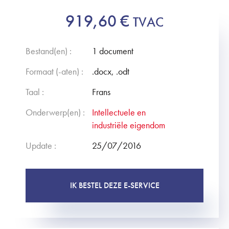
919,60
€
TVAC
Bestand(en) :
1 document
Formaat (-aten) :
.docx, .odt
Taal :
Frans
Onderwerp(en) :
Intellectuele en
industriële eigendom
Update :
25/07/2016
IK BESTEL DEZE E-SERVICE