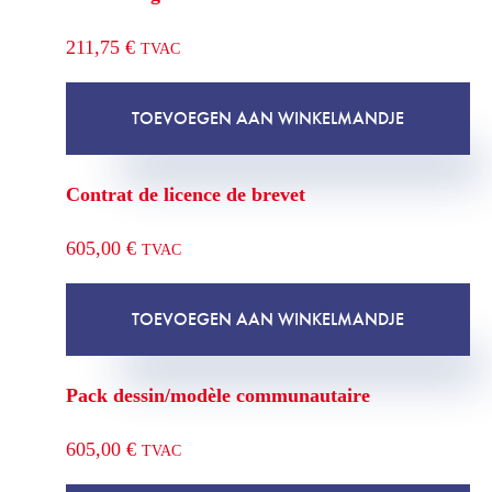
211,75
€
TVAC
TOEVOEGEN AAN WINKELMANDJE
Contrat de licence de brevet
605,00
€
TVAC
TOEVOEGEN AAN WINKELMANDJE
Pack dessin/modèle communautaire
605,00
€
TVAC