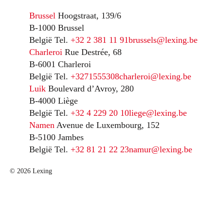
Brussel
Hoogstraat, 139/6
B-1000 Brussel
België
Tel.
+32 2 381 11 91
brussels@lexing.be
Charleroi
Rue Destrée, 68
B-6001 Charleroi
België
Tel.
+3271555308
charleroi@lexing.be
Luik
Boulevard d’Avroy, 280
B-4000 Liège
België
Tel.
+32 4 229 20 10
liege@lexing.be
Namen
Avenue de Luxembourg, 152
B-5100 Jambes
België
Tel.
+32 81 21 22 23
namur@lexing.be
© 2026 Lexing