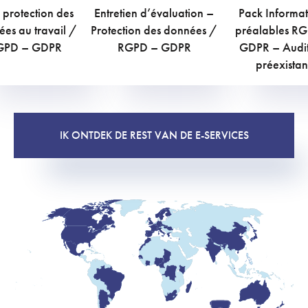
 protection des
Entretien d’évaluation –
Pack Informat
€
€
€
es au travail /
Protection des données /
préalables R
TVAC
TVAC
TV
GPD – GDPR
RGPD – GDPR
GDPR – Audit 
préexistan
IK ONTDEK DE REST VAN DE E-SERVICES