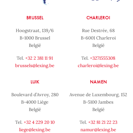
BRUSSEL
CHARLEROI
Hoogstraat, 139/6
Rue Destrée, 68
B-1000 Brussel
B-6001 Charleroi
België
België
Tel.
+32 2 381 11 91
Tel.
+3271555308
brussels@lexing.be
charleroi@lexing.be
LUIK
NAMEN
Boulevard d’Avroy, 280
Avenue de Luxembourg, 152
B-4000 Liège
B-5100 Jambes
België
België
Tel.
+32 4 229 20 10
Tel.
+32 81 21 22 23
liege@lexing.be
namur@lexing.be