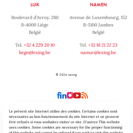
LUIK
NAMEN
Boulevard d’Avroy, 280
Avenue de Luxembourg, 152
B-4000 Liège
B-5100 Jambes
België
België
Tel.
+32 4 229 20 10
Tel.
+32 81 21 22 23
liege@lexing.be
namur@lexing.be
© 2026 Lexing
Le présent site Internet utilise des cookies. Certains cookies sont
nécessaires au bon fonctionnement du site Internet et ne peuvent
être refusés si vous souhaitez visiter ce site. D'autres This website
Site-overzicht
Algemene voorwaarden
uses cookies. Some cookies are necessary for the proper functioning
of this website and cannot be refused if you wish to visit this website.