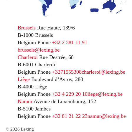
Brussels
Rue Haute, 139/6
B-1000 Brussels
Belgium
Phone
+32 2 381 11 91
brussels@lexing.be
Charleroi
Rue Destrée, 68
B-6001 Charleroi
Belgium
Phone
+3271555308
charleroi@lexing.be
Liège
Boulevard d’Avroy, 280
B-4000 Liège
Belgium
Phone
+32 4 229 20 10
liege@lexing.be
Namur
Avenue de Luxembourg, 152
B-5100 Jambes
Belgium
Phone
+32 81 21 22 23
namur@lexing.be
© 2026 Lexing