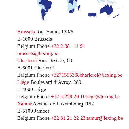
Brussels
Rue Haute, 139/6
B-1000 Brussels
Belgium
Phone
+32 2 381 11 91
brussels@lexing.be
Charleroi
Rue Destrée, 68
B-6001 Charleroi
Belgium
Phone
+3271555308
charleroi@lexing.be
Liège
Boulevard d’Avroy, 280
B-4000 Liège
Belgium
Phone
+32 4 229 20 10
liege@lexing.be
Namur
Avenue de Luxembourg, 152
B-5100 Jambes
Belgium
Phone
+32 81 21 22 23
namur@lexing.be