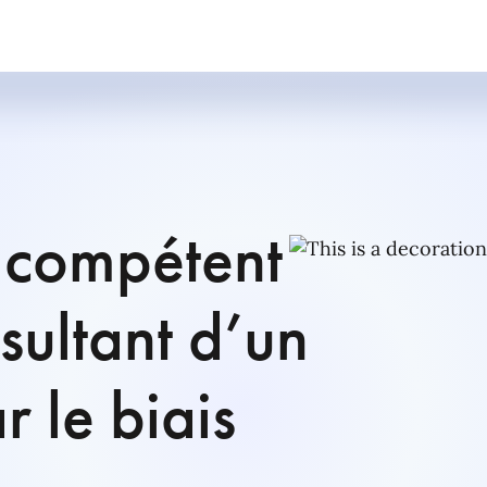
t compétent
ésultant d’un
r le biais