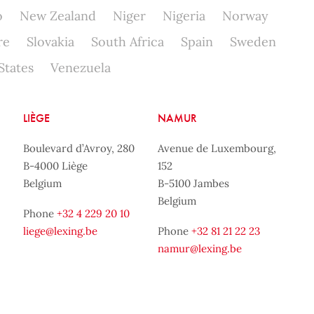
o
New Zealand
Niger
Nigeria
Norway
re
Slovakia
South Africa
Spain
Sweden
States
Venezuela
LIÈGE
NAMUR
Boulevard d’Avroy, 280
Avenue de Luxembourg,
B-4000 Liège
152
Belgium
B-5100 Jambes
Belgium
Phone
+32 4 229 20 10
liege@lexing.be
Phone
+32 81 21 22 23
namur@lexing.be