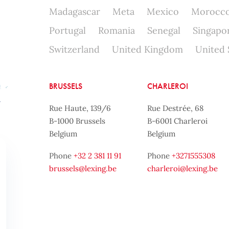
Madagascar
Meta
Mexico
Morocc
Portugal
Romania
Senegal
Singapo
Switzerland
United Kingdom
United 
BRUSSELS
CHARLEROI
Rue Haute, 139/6
Rue Destrée, 68
B-1000 Brussels
B-6001 Charleroi
Belgium
Belgium
Phone
+32 2 381 11 91
Phone
+3271555308
brussels@lexing.be
charleroi@lexing.be