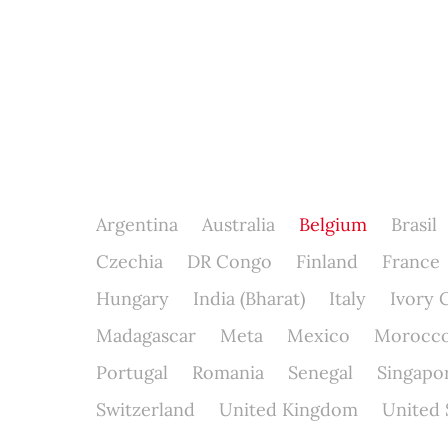
Argentina
Australia
Belgium
Brasil
Czechia
DR Congo
Finland
France
Hungary
India (Bharat)
Italy
Ivory 
Madagascar
Meta
Mexico
Morocc
Portugal
Romania
Senegal
Singapo
Switzerland
United Kingdom
United 