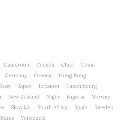
Cameroon
Canada
Chad
China
Germany
Greece
Hong Kong
Coast
Japan
Lebanon
Luxembourg
o
New Zealand
Niger
Nigeria
Norway
re
Slovakia
South Africa
Spain
Sweden
States
Venezuela