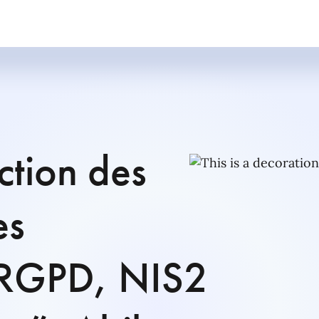
ction des
es
u RGPD, NIS2