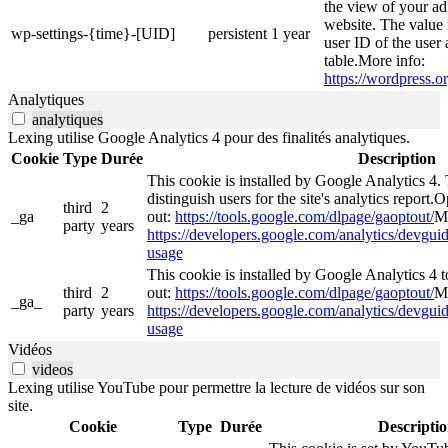
the view of your ad
website. The value 
wp-settings-{time}-[UID]
persistent
1 year
user ID of the user 
table.More info:
https://wordpress.or
Analytiques
analytiques
Lexing utilise Google Analytics 4 pour des finalités analytiques.
Cookie
Type
Durée
Description
This cookie is installed by Google Analytics 4. 
distinguish users for the site's analytics report.O
third
2
_ga
out:
https://tools.google.com/dlpage/gaoptout/
Mo
party
years
https://developers.google.com/analytics/devguide
usage
This cookie is installed by Google Analytics 4 to
third
2
out:
https://tools.google.com/dlpage/gaoptout/
Mo
_ga_
party
years
https://developers.google.com/analytics/devguide
usage
Vidéos
videos
Lexing utilise YouTube pour permettre la lecture de vidéos sur son
site.
Cookie
Type
Durée
Descripti