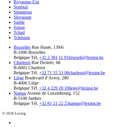
Royaume-Uni
Senégal
Singapour
Slovaquie
Suède
Suisse
Tchad
Tchéquie
Bruxelles
Rue Haute, 139/6
B-1000 Bruxelles
Belgique
Tél.
+32 2 381 11 91
brussels@lexing.be
Charleroi
Rue Destrée, 68
B-6001 Charleroi
Belgique
Tél.
+32 71 55 53 08
charleroi@lexing.be
Liège
Boulevard d’Avroy, 280
B-4000 Liège
Belgique
Tél.
+32 4 229 20 10
liege@lexing.be
Namur
Avenue de Luxembourg, 152
B-5100 Jambes
Belgique
Tél.
+32 81 21 22 23
namur@lexing.be
© 2026 Lexing