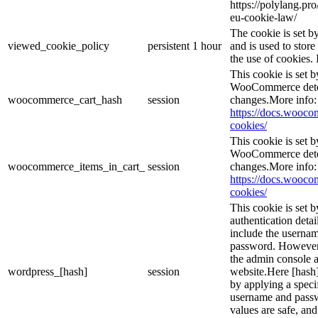
https://polylang.pr
eu-cookie-law/
The cookie is set 
viewed_cookie_policy
persistent
1 hour
and is used to stor
the use of cookies. 
This cookie is set
WooCommerce deter
woocommerce_cart_hash
session
changes.More info:
https://docs.woo
cookies/
This cookie is set
WooCommerce deter
woocommerce_items_in_cart_
session
changes.More info:
https://docs.woo
cookies/
This cookie is set b
authentication detai
include the userna
password. However, 
the admin console a
wordpress_[hash]
session
website.Here [hash] 
by applying a speci
username and passwo
values are safe, an