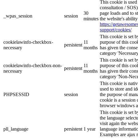
This cookie is use
consultation / SOS)
30
page loads and to s
_wpas_session
session
minutes
the website's abilit
https://getawesom
support/cookies/
This cookie is set
cookielawinfo-checkbox-
11
purpose of this cook
persistent
necessary
months
has given the conse
category 'Necessary
This cookie is set
cookielawinfo-checkbox-non-
11
purpose of this cook
persistent
necessary
months
has given their con
category 'Non-Nece
This cookie is nati
used to store and id
PHPSESSID
session
the purpose of mana
cookie is a session 
browser windows ar
This cookie is set 
the language selec
visit again the webs
pll_language
persistent
1 year
language informatio
Examples are ajax r