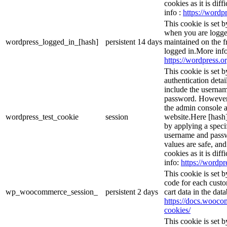
cookies as it is dif
info :
https://wordpr
This cookie is set 
when you are logge
wordpress_logged_in_[hash]
persistent
14 days
maintained on the f
logged in.More info
https://wordpress.or
This cookie is set b
authentication detai
include the userna
password. However, 
the admin console a
wordpress_test_cookie
session
website.Here [hash] 
by applying a speci
username and passwo
values are safe, an
cookies as it is dif
info:
https://wordpr
This cookie is set
code for each custo
wp_woocommerce_session_
persistent
2 days
cart data in the da
https://docs.woo
cookies/
This cookie is set 