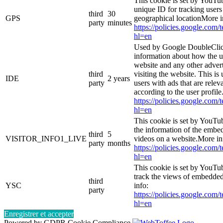
This cookie is set by YouTub
unique ID for tracking users
third
30
GPS
geographical locationMore i
party
minutes
https://policies.google.com/
hl=en
Used by Google DoubleClic
information about how the u
website and any other adver
third
visiting the website. This is
IDE
2 years
party
users with ads that are relev
according to the user profil
https://policies.google.com/
hl=en
This cookie is set by YouTu
the information of the emb
third
5
VISITOR_INFO1_LIVE
videos on a website.More in
party
months
https://policies.google.com/
hl=en
This cookie is set by YouTub
track the views of embedde
third
YSC
info:
party
https://policies.google.com/
hl=en
Enregistrer et accepter
Powered by GDPR Cookie Compliance