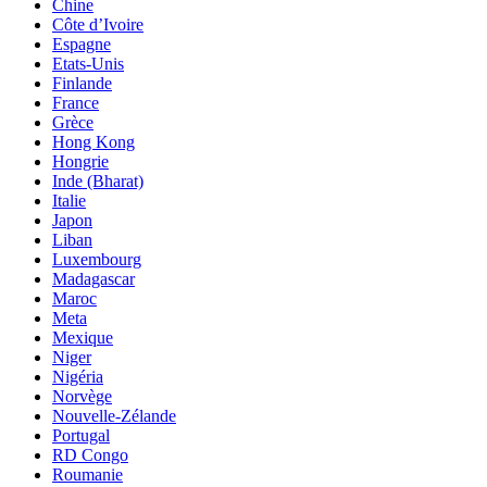
Chine
Côte d’Ivoire
Espagne
Etats-Unis
Finlande
France
Grèce
Hong Kong
Hongrie
Inde (Bharat)
Italie
Japon
Liban
Luxembourg
Madagascar
Maroc
Meta
Mexique
Niger
Nigéria
Norvège
Nouvelle-Zélande
Portugal
RD Congo
Roumanie