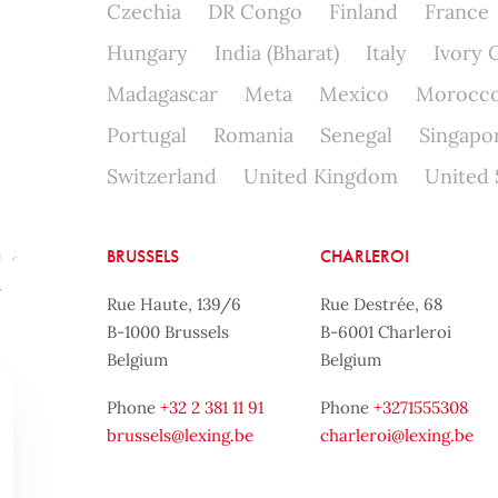
Czechia
DR Congo
Finland
France
Hungary
India (Bharat)
Italy
Ivory 
Madagascar
Meta
Mexico
Morocc
Portugal
Romania
Senegal
Singapo
Switzerland
United Kingdom
United 
BRUSSELS
CHARLEROI
Rue Haute, 139/6
Rue Destrée, 68
B-1000 Brussels
B-6001 Charleroi
Belgium
Belgium
Phone
+32 2 381 11 91
Phone
+3271555308
brussels@lexing.be
charleroi@lexing.be