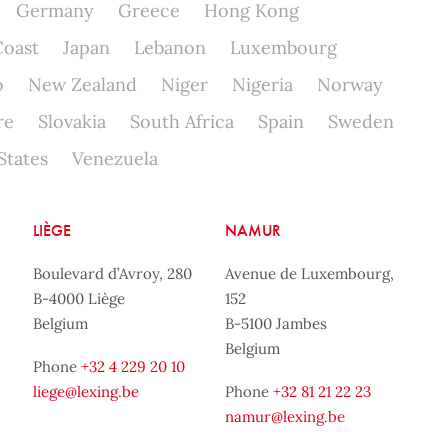
Germany
Greece
Hong Kong
Coast
Japan
Lebanon
Luxembourg
o
New Zealand
Niger
Nigeria
Norway
re
Slovakia
South Africa
Spain
Sweden
States
Venezuela
LIÈGE
NAMUR
Boulevard d’Avroy, 280
Avenue de Luxembourg,
B-4000 Liège
152
Belgium
B-5100 Jambes
Belgium
Phone
+32 4 229 20 10
liege@lexing.be
Phone
+32 81 21 22 23
namur@lexing.be