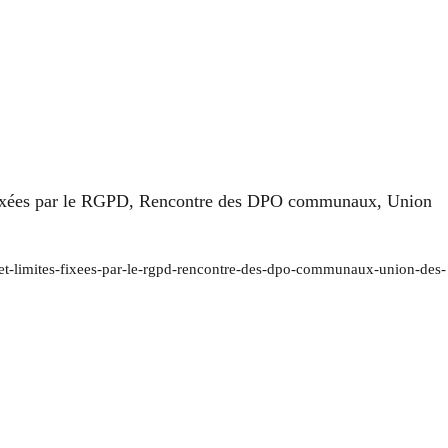
ites fixées par le RGPD, Rencontre des DPO communaux, Union
ux-et-limites-fixees-par-le-rgpd-rencontre-des-dpo-communaux-union-des-