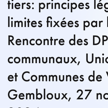
tiers: principes l
limites fixées pa
Rencontre des D
communaux, Union
et Communes de 
Gembloux, 27 n