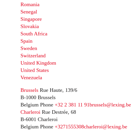
Romania
Senegal
Singapore
Slovakia
South Africa
Spain
Sweden
Switzerland
United Kingdom
United States
Venezuela
Brussels
Rue Haute, 139/6
B-1000 Brussels
Belgium
Phone
+32 2 381 11 91
brussels@lexing.be
Charleroi
Rue Destrée, 68
B-6001 Charleroi
Belgium
Phone
+3271555308
charleroi@lexing.be