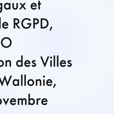
égaux et
r le RGPD,
PO
 des Villes
Wallonie,
ovembre