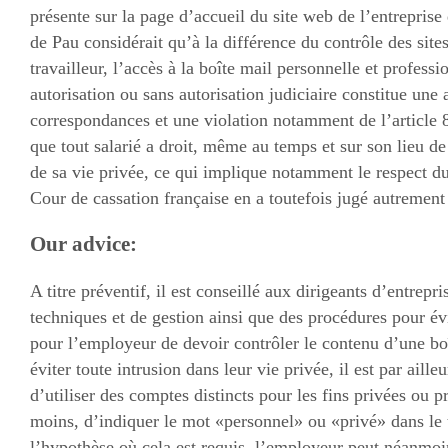
présente sur la page d’accueil du site web de l’entrepris
de Pau considérait qu’à la différence du contrôle des sites
travailleur, l’accès à la boîte mail personnelle et professi
autorisation ou sans autorisation judiciaire constitue une a
correspondances et une violation notamment de l’article 
que tout salarié a droit, même au temps et sur son lieu de 
de sa vie privée, ce qui implique notamment le respect d
Cour de cassation française en a toutefois jugé autrement
Our advice:
A titre préventif, il est conseillé aux dirigeants d’entrepr
techniques et de gestion ainsi que des procédures pour év
pour l’employeur de devoir contrôler le contenu d’une boî
éviter toute intrusion dans leur vie privée, il est par aille
d’utiliser des comptes distincts pour les fins privées ou pr
moins, d’indiquer le mot «personnel» ou «privé» dans le t
l’hypothèse où cela est requis, l’employeur peut néanmoin