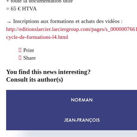
+ toute la documentation utile
= 65 € HTVA
→ Inscriptions aux formations et achats des vidéos :
http://editionslarcier.larciergroup.com/pages/s_00000076
cycle-de-formations-l4.html
Print
Share
You find this news interesting?
Consult its author(s)
NORMAN
JEAN-FRANÇOIS