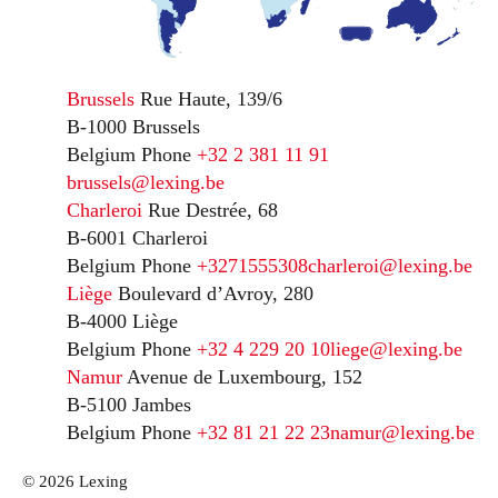
Brussels
Rue Haute, 139/6
B-1000 Brussels
Belgium
Phone
+32 2 381 11 91
brussels@lexing.be
Charleroi
Rue Destrée, 68
B-6001 Charleroi
Belgium
Phone
+3271555308
charleroi@lexing.be
Liège
Boulevard d’Avroy, 280
B-4000 Liège
Belgium
Phone
+32 4 229 20 10
liege@lexing.be
Namur
Avenue de Luxembourg, 152
B-5100 Jambes
Belgium
Phone
+32 81 21 22 23
namur@lexing.be
© 2026 Lexing