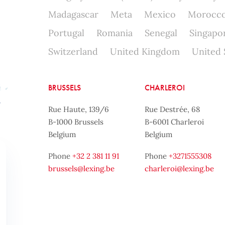
Madagascar
Meta
Mexico
Morocc
Portugal
Romania
Senegal
Singapo
Switzerland
United Kingdom
United 
BRUSSELS
CHARLEROI
Rue Haute, 139/6
Rue Destrée, 68
B-1000 Brussels
B-6001 Charleroi
Belgium
Belgium
Phone
+32 2 381 11 91
Phone
+3271555308
brussels@lexing.be
charleroi@lexing.be