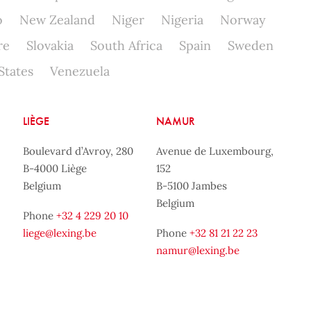
o
New Zealand
Niger
Nigeria
Norway
re
Slovakia
South Africa
Spain
Sweden
States
Venezuela
LIÈGE
NAMUR
Boulevard d’Avroy, 280
Avenue de Luxembourg,
B-4000 Liège
152
Belgium
B-5100 Jambes
Belgium
Phone
+32 4 229 20 10
liege@lexing.be
Phone
+32 81 21 22 23
namur@lexing.be