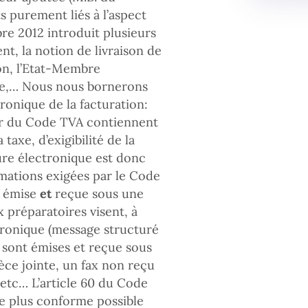
ts purement liés à l’aspect
bre 2012 introduit plusieurs
, la notion de livraison de
tion, l’Etat-Membre
ure,… Nous nous bornerons
tronique de la facturation:
1er du Code TVA contiennent
taxe, d’exigibilité de la
ure électronique est donc
mations exigées par le Code
é émise
et
reçue sous une
x préparatoires visent, à
ctronique (message structuré
sont émises et reçue sous
ce jointe, un fax non reçu
 etc… L’article 60 du Code
le plus conforme possible