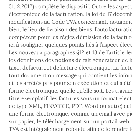
31.12.2012) complète le dispositif. Outre les aspec
électronique de la facturation, la loi du 17 décem
modifications au Code TVA concernant, notamment
bien, le lieu de livraison des biens, l’autofactura
compétent pour les règles d’émission de la fact
ici à souligner quelques points liés à l’aspect élec
Les nouveaux paragraphes §12 et 13 de l’article 
les définitions des notions de fait générateur de la 
taxe, defactureet defacture électronique. La fact
tout document ou message qui contient les infor
et les arrêtés pris pour son exécution et qui a ét
forme électronique, quelle qu’elle soit. Les travau
titre exemplatif: les factures sous un format éle
de type XML, FINVOICE, PDF, Word ou autre) qui 
une forme électronique, comme un email avec piè
sur papier, le téléchargement sur un portail web,
TVA est intégralement refondu afin de le rendre 