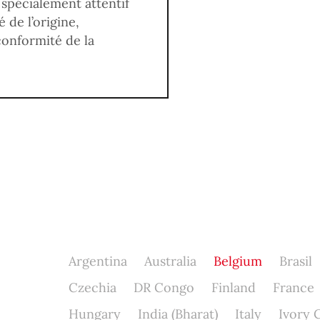
e spécialement attentif
 de l’origine,
 conformité de la
Argentina
Australia
Belgium
Brasil
Czechia
DR Congo
Finland
France
Hungary
India (Bharat)
Italy
Ivory 