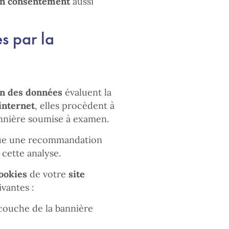
on consentement
aussi
s par la
on des données
évaluent la
 internet
, elles procèdent à
bannière soumise à examen.
ue une recommandation
 cette analyse.
ookies
de votre
site
vantes :
couche de la bannière