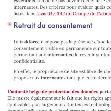
essentiels
afin de ne pas devoir recueillir le
internautes. Des critères pour évaluer quels c
listés dans
l’avis 04/2012 du Groupe de l’Articl
Retrait du consentement
La
taskforce
n’impose pas la présence d’une
ic
consentement visible en permanence sur toutes
permettant aux
internautes
de revenir sur le
confidentialité.
En effet, le propriétaire de site est libre de choi
propose aux
internautes
tant que cette dernièr
L’autorité belge de protection des données
partag
Elle insiste également sur le fait que les règles a
applicables plus largement à toutes les technologi
comme l’utilisation du
« local storage »,
de
track