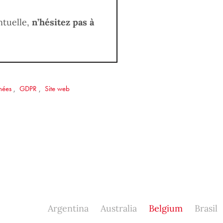
ntuelle,
n’hésitez pas à
nées
,
GDPR
,
Site web
Argentina
Australia
Belgium
Brasil