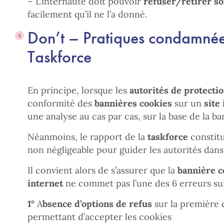
– L’internaute doit pouvoir
refuser/retirer s
facilement qu’il ne l’a donné.
Don’t – Pratiques condamnée
Taskforce
En principe, lorsque les
autorités de protecti
conformité des
bannières cookies
sur un
site
une analyse au cas par cas, sur la base de la 
Néanmoins, le rapport de la
taskforce
constit
non négligeable pour guider les autorités dans
Il convient alors de s’assurer que la
bannière c
internet
ne commet pas l’une des 6 erreurs sui
1°
A
bsence d’options de refus
sur la première 
permettant d’accepter les cookies