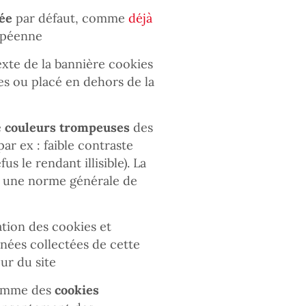
ée
par défaut, comme
déjà
opéenne
xte de la bannière cookies
s ou placé en dehors de la
e
couleurs trompeuses
des
ar ex : faible contraste
us le rendant illisible). La
r une norme générale de
ation des cookies et
onnées collectées de cette
eur du site
 comme des
cookies