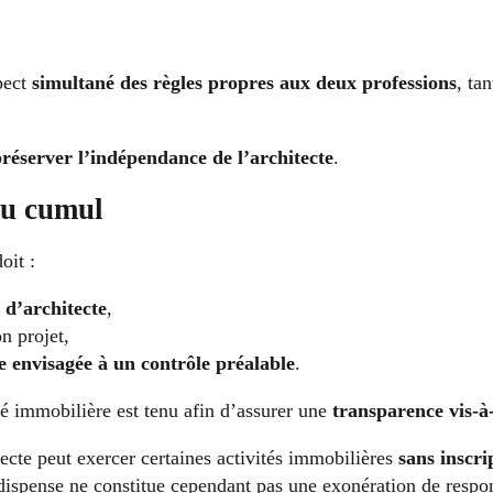
spect
simultané des règles propres aux deux professions
, ta
 préserver l’indépendance de l’architecte
.
du cumul
oit :
 d’architecte
,
n projet,
re envisagée à un contrôle préalable
.
té immobilière est tenu afin d’assurer une
transparence vis-à
ecte peut exercer certaines activités immobilières
sans inscri
dispense ne constitue cependant pas une exonération de respon