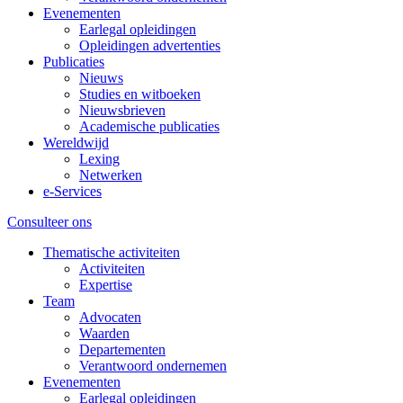
Evenementen
Earlegal opleidingen
Opleidingen advertenties
Publicaties
Nieuws
Studies en witboeken
Nieuwsbrieven
Academische publicaties
Wereldwijd
Lexing
Netwerken
e-Services
Consulteer ons
Thematische activiteiten
Activiteiten
Expertise
Team
Advocaten
Waarden
Departementen
Verantwoord ondernemen
Evenementen
Earlegal opleidingen