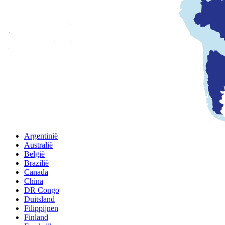
Argentinië
Australië
België
Brazilië
Canada
China
DR Congo
Duitsland
Filippijnen
Finland