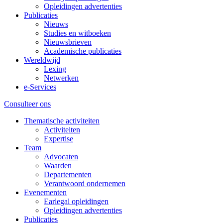
Opleidingen advertenties
Publicaties
Nieuws
Studies en witboeken
Nieuwsbrieven
Academische publicaties
Wereldwijd
Lexing
Netwerken
e-Services
Consulteer ons
Thematische activiteiten
Activiteiten
Expertise
Team
Advocaten
Waarden
Departementen
Verantwoord ondernemen
Evenementen
Earlegal opleidingen
Opleidingen advertenties
Publicaties