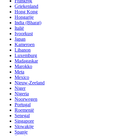
Frankrijk
Griekenland
Hong Kong
Hongarije
India (Bharat)
Italië
Ivoorkust
Japan
Kameroen
Libanon
Luxemburg
Madagaskar
Marokko
Meta
Mexico
Nieuw-Zeeland
Niger
Nigeria
Noorwegen
Portugal
Roemenië
Senegal
Singapore
Slowakije
Spanje