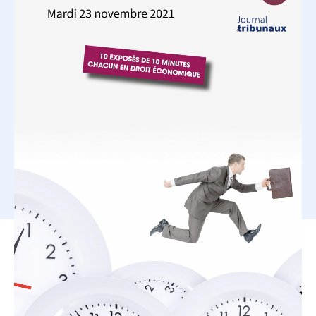
Norman Neyrinck
participera au quatrième
Marathon du droit du
Journal des tribunaux
,
organisé par Larcier. Il y présentera l’exposé
portant sur la concurrence.