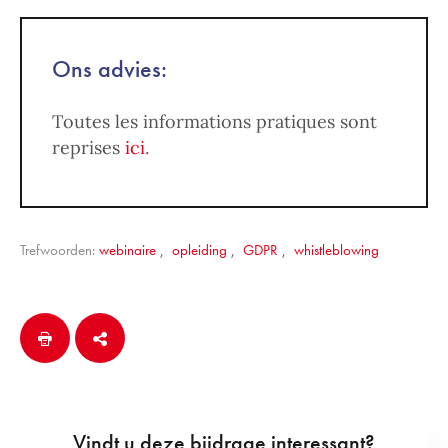
Ons advies:
Toutes les informations pratiques sont
reprises
ici
.
Trefwoorden:
webinaire
,
opleiding
,
GDPR
,
whistleblowing
Vindt u deze bijdrage interessant?