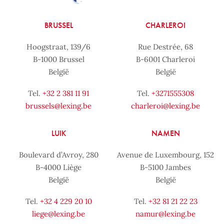
BRUSSEL
CHARLEROI
Hoogstraat, 139/6
Rue Destrée, 68
B-1000 Brussel
B-6001 Charleroi
België
België
Tel.
+32 2 381 11 91
Tel.
+3271555308
brussels@lexing.be
charleroi@lexing.be
LUIK
NAMEN
Boulevard d’Avroy, 280
Avenue de Luxembourg, 152
B-4000 Liège
B-5100 Jambes
België
België
Tel.
+32 4 229 20 10
Tel.
+32 81 21 22 23
liege@lexing.be
namur@lexing.be