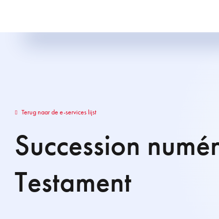
Terug naar de e-services lijst
Succession numér
Testament