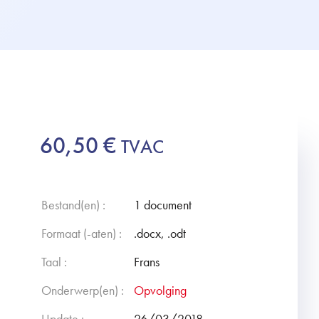
60,50
€
TVAC
Bestand(en) :
1 document
Formaat (-aten) :
.docx, .odt
Taal :
Frans
Onderwerp(en) :
Opvolging
Update :
26/03/2018