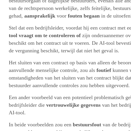
bestuursorgaan of dagelijkse bestuurders, evenals alle an
van de rechtspersoon werkelijke, zelfs feitelijke, bestu
gehad,
aansprakelijk
voor
fouten begaan
in de uitoefen
Stel dat een bedrijfsleider, voordat hij een contract met
tool vraagt om te controleren of
zijn onderaannemer ov
beschikt om het contract uit te voeren. De AI-tool beves
de vergunning beschikt, terwijl dat niet het geval is.
Het sluiten van een contract op basis van alleen de beoo
aanvullende menselijke controle, zou als
foutief
kunnen w
omstandigheden van het sluiten van het contract blijkt da
bestuurder aanvullende controles zou hebben uitgevoerd.
Een ander voorbeeld van een potentieel problematisch ge
bedrijfsleider die
vertrouwelijke gegevens
van het bedrij
AI-tool.
In beide voorbeelden zou een
bestuursfout
van de bedri