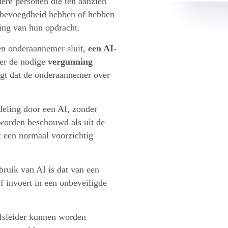
dere personen die ten aanzien
ursbevoegdheid hebben of hebben
ing van hun opdracht.
 een onderaannemer sluit,
een AI-
er de nodige
vergunning
tigt dat de onderaannemer over
rdeling door een AI, zonder
orden beschouwd als uit de
t een normaal voorzichtig
bruik van AI is dat van een
f invoert in een onbeveiligde
jfsleider kunnen worden