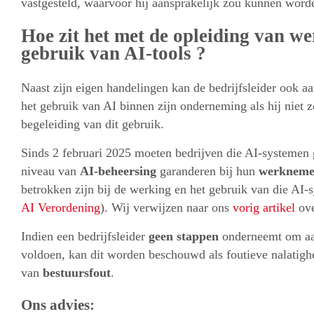
vastgesteld, waarvoor hij aansprakelijk zou kunnen worde
Hoe zit het met de opleiding van w
gebruik van AI-tools ?
Naast zijn eigen handelingen kan de bedrijfsleider ook a
het gebruik van AI binnen zijn onderneming als hij niet 
begeleiding van dit gebruik.
Sinds 2 februari 2025 moeten bedrijven die AI-systemen
niveau van
AI-beheersing
garanderen bij hun
werkneme
betrokken zijn bij de werking en het gebruik van die AI-s
AI Verordening
). Wij verwijzen naar ons
vorig artikel
ove
Indien een bedrijfsleider
geen stappen
onderneemt om aan
voldoen, kan dit worden beschouwd als foutieve nalatighe
van
bestuursfout
.
Ons advies: