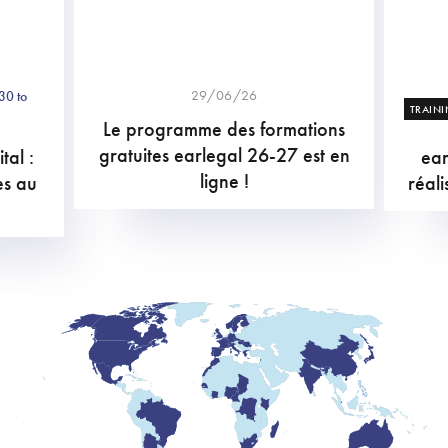
29/06/26
30 to
TRAIN
Le programme des formations
gratuites earlegal 26-27 est en
tal :
ea
ligne !
es au
réal