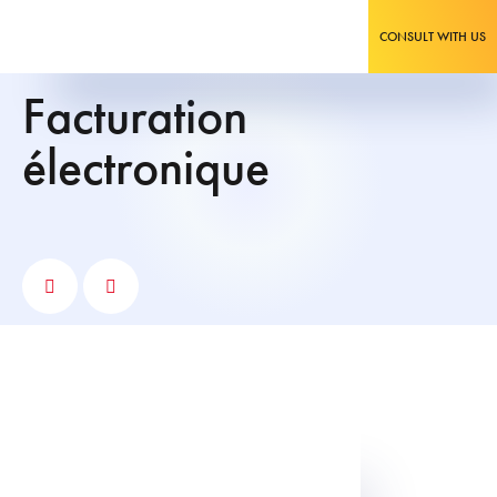
CONSULT WITH US
facturation
électronique