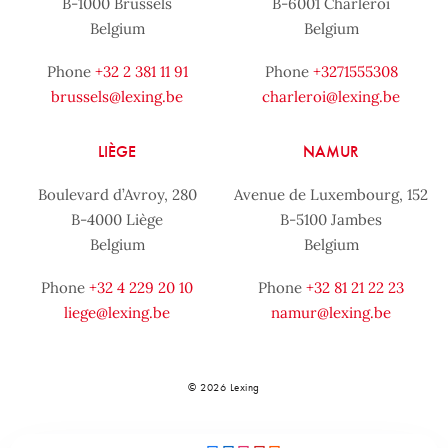
B-1000 Brussels
B-6001 Charleroi
Belgium
Belgium
Phone
+32 2 381 11 91
Phone
+3271555308
brussels@lexing.be
charleroi@lexing.be
LIÈGE
NAMUR
Boulevard d’Avroy, 280
Avenue de Luxembourg, 152
B-4000 Liège
B-5100 Jambes
Belgium
Belgium
Phone
+32 4 229 20 10
Phone
+32 81 21 22 23
liege@lexing.be
namur@lexing.be
© 2026 Lexing