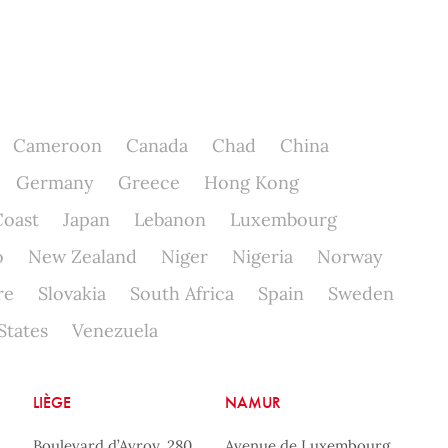
Cameroon
Canada
Chad
China
Germany
Greece
Hong Kong
Coast
Japan
Lebanon
Luxembourg
o
New Zealand
Niger
Nigeria
Norway
re
Slovakia
South Africa
Spain
Sweden
States
Venezuela
LIÈGE
NAMUR
Boulevard d’Avroy, 280
Avenue de Luxembourg,