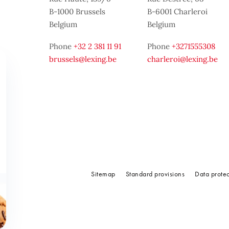
B-1000 Brussels
B-6001 Charleroi
Belgium
Belgium
Phone
+32 2 381 11 91
Phone
+3271555308
brussels@lexing.be
charleroi@lexing.be
Sitemap
Standard provisions
Data prote