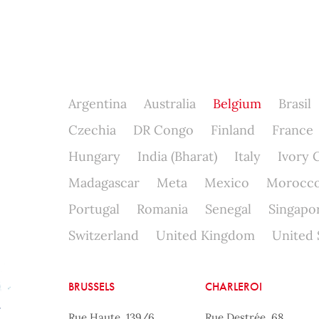
Argentina
Australia
Belgium
Brasil
Czechia
DR Congo
Finland
France
Hungary
India (Bharat)
Italy
Ivory 
Madagascar
Meta
Mexico
Morocc
Portugal
Romania
Senegal
Singapo
Switzerland
United Kingdom
United 
BRUSSELS
CHARLEROI
Rue Haute, 139/6
Rue Destrée, 68