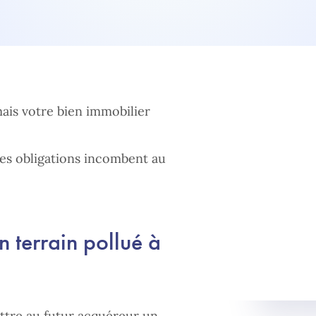
ais votre bien immobilier
nes obligations incombent au
n terrain pollué à
ttre au futur acquéreur un