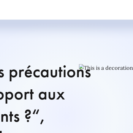
es précautions
pport aux
nts ?“,