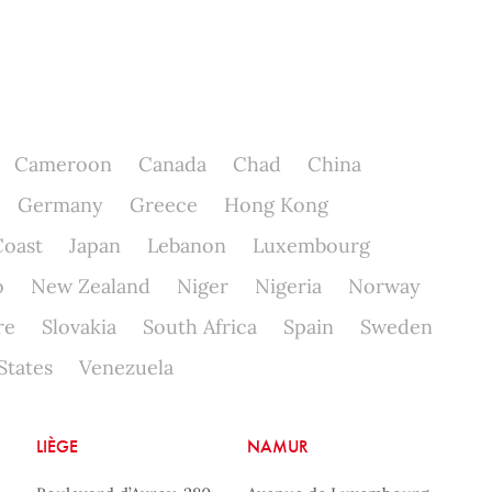
Cameroon
Canada
Chad
China
Germany
Greece
Hong Kong
Coast
Japan
Lebanon
Luxembourg
o
New Zealand
Niger
Nigeria
Norway
re
Slovakia
South Africa
Spain
Sweden
States
Venezuela
LIÈGE
NAMUR