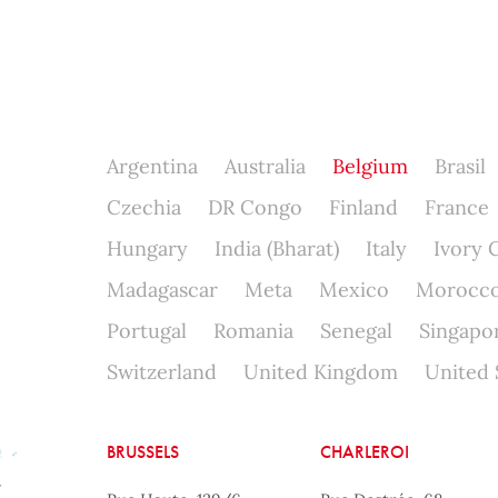
Argentina
Australia
Belgium
Brasil
Czechia
DR Congo
Finland
France
Hungary
India (Bharat)
Italy
Ivory 
Madagascar
Meta
Mexico
Morocc
Portugal
Romania
Senegal
Singapo
Switzerland
United Kingdom
United 
BRUSSELS
CHARLEROI