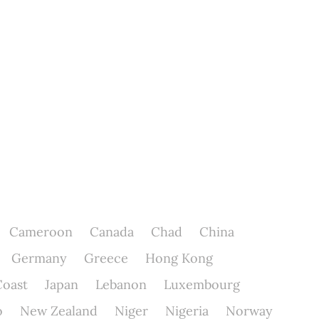
Cameroon
Canada
Chad
China
Germany
Greece
Hong Kong
Coast
Japan
Lebanon
Luxembourg
o
New Zealand
Niger
Nigeria
Norway