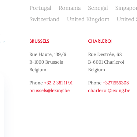
Portugal
Romania
Senegal
Singapo
Switzerland
United Kingdom
United 
BRUSSELS
CHARLEROI
Rue Haute, 139/6
Rue Destrée, 68
B-1000 Brussels
B-6001 Charleroi
Belgium
Belgium
Phone
+32 2 381 11 91
Phone
+3271555308
brussels@lexing.be
charleroi@lexing.be