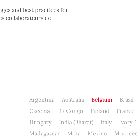
enges and best practices for
es collaborateurs de
Argentina
Australia
Belgium
Brasil
Czechia
DR Congo
Finland
France
Hungary
India (Bharat)
Italy
Ivory 
Madagascar
Meta
Mexico
Morocc