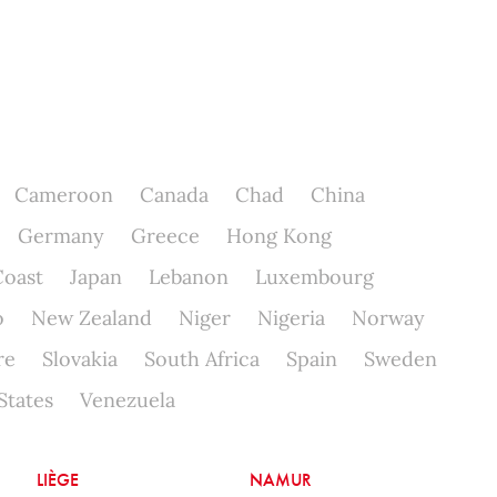
Cameroon
Canada
Chad
China
Germany
Greece
Hong Kong
Coast
Japan
Lebanon
Luxembourg
o
New Zealand
Niger
Nigeria
Norway
re
Slovakia
South Africa
Spain
Sweden
States
Venezuela
LIÈGE
NAMUR