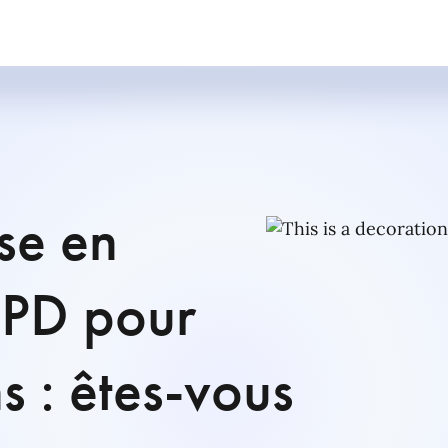
se en
GPD pour
ns : êtes-vous