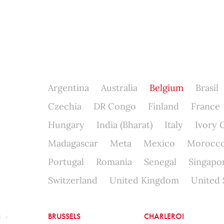
Argentina
Australia
Belgium
Brasil
Czechia
DR Congo
Finland
France
Hungary
India (Bharat)
Italy
Ivory 
Madagascar
Meta
Mexico
Morocc
Portugal
Romania
Senegal
Singapo
Switzerland
United Kingdom
United 
BRUSSELS
CHARLEROI