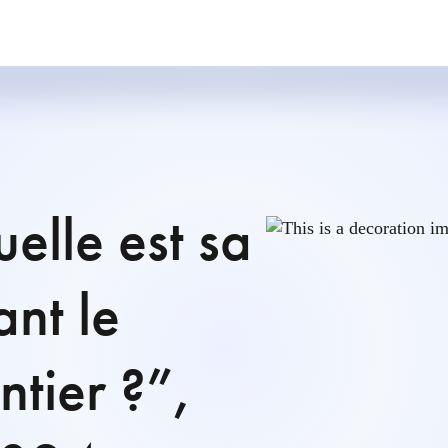
uelle est sa
ant le
tier ?”,