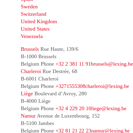
Sweden
Switzerland
United Kingdom
United States
Venezuela
Brussels
Rue Haute, 139/6
B-1000 Brussels
Belgium
Phone
+32 2 381 11 91
brussels@lexing.be
Charleroi
Rue Destrée, 68
B-6001 Charleroi
Belgium
Phone
+3271555308
charleroi@lexing.be
Liège
Boulevard d’Avroy, 280
B-4000 Liège
Belgium
Phone
+32 4 229 20 10
liege@lexing.be
Namur
Avenue de Luxembourg, 152
B-5100 Jambes
Belgium
Phone
+32 81 21 22 23
namur@lexing.be