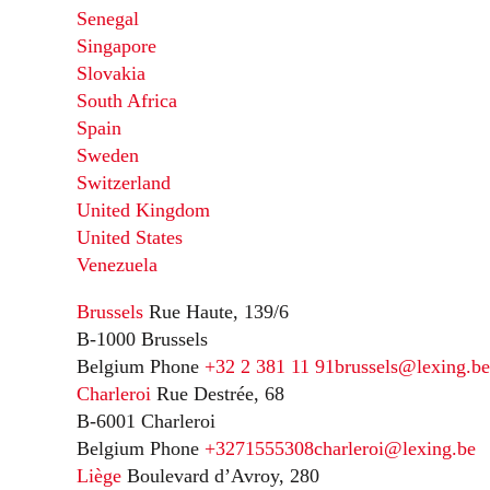
Senegal
Singapore
Slovakia
South Africa
Spain
Sweden
Switzerland
United Kingdom
United States
Venezuela
Brussels
Rue Haute, 139/6
B-1000 Brussels
Belgium
Phone
+32 2 381 11 91
brussels@lexing.be
Charleroi
Rue Destrée, 68
B-6001 Charleroi
Belgium
Phone
+3271555308
charleroi@lexing.be
Liège
Boulevard d’Avroy, 280