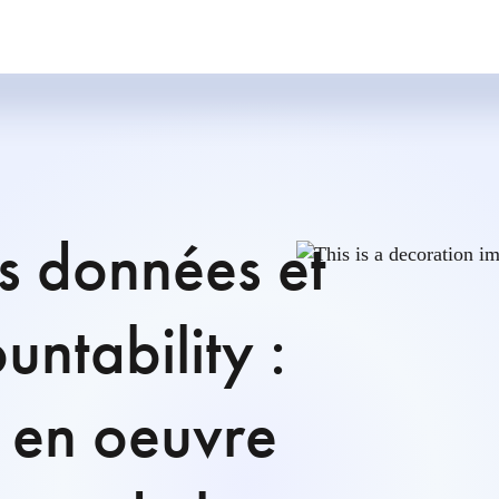
s données et
untability :
s en oeuvre