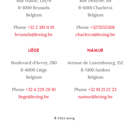
Rue Haute, 139/6
Rue Destrée, 68
B-1000 Brussels
B-6001 Charleroi
Belgium
Belgium
Phone
+32 2 381 11 91
Phone
+3271555308
brussels@lexing.be
charleroi@lexing.be
LIÈGE
NAMUR
Boulevard d’Avroy, 280
Avenue de Luxembourg, 152
B-4000 Liège
B-5100 Jambes
Belgium
Belgium
Phone
+32 4 229 20 10
Phone
+32 81 21 22 23
liege@lexing.be
namur@lexing.be
© 2026 Lexing