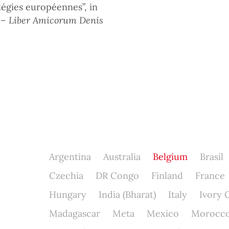
atégies européennes”, in
e – Liber Amicorum Denis
Argentina
Australia
Belgium
Brasil
Czechia
DR Congo
Finland
France
Hungary
India (Bharat)
Italy
Ivory 
Madagascar
Meta
Mexico
Morocc