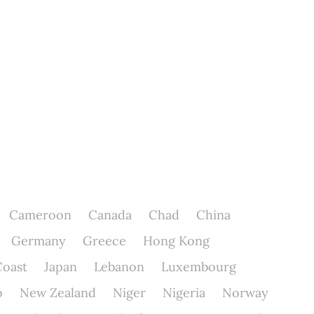
Cameroon
Canada
Chad
China
Germany
Greece
Hong Kong
Coast
Japan
Lebanon
Luxembourg
o
New Zealand
Niger
Nigeria
Norway