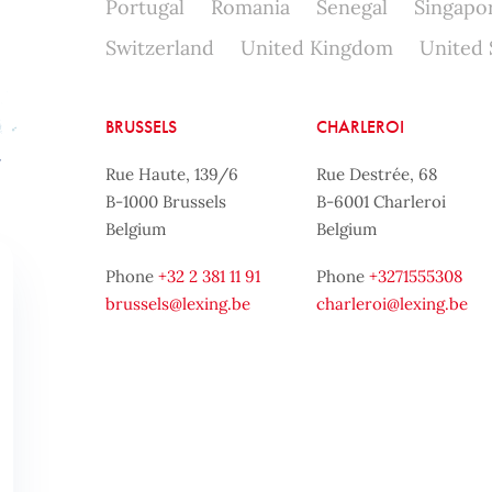
Portugal
Romania
Senegal
Singapo
Switzerland
United Kingdom
United 
BRUSSELS
CHARLEROI
Rue Haute, 139/6
Rue Destrée, 68
B-1000 Brussels
B-6001 Charleroi
Belgium
Belgium
Phone
+32 2 381 11 91
Phone
+3271555308
brussels@lexing.be
charleroi@lexing.be