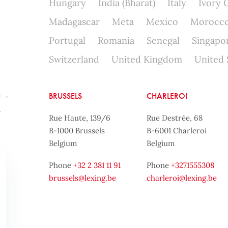
Hungary
India (Bharat)
Italy
Ivory 
Madagascar
Meta
Mexico
Morocc
Portugal
Romania
Senegal
Singapo
Switzerland
United Kingdom
United 
BRUSSELS
CHARLEROI
Rue Haute, 139/6
Rue Destrée, 68
B-1000 Brussels
B-6001 Charleroi
Belgium
Belgium
Phone
+32 2 381 11 91
Phone
+3271555308
brussels@lexing.be
charleroi@lexing.be