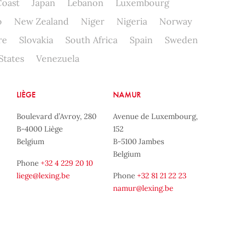
Coast
Japan
Lebanon
Luxembourg
o
New Zealand
Niger
Nigeria
Norway
re
Slovakia
South Africa
Spain
Sweden
States
Venezuela
LIÈGE
NAMUR
Boulevard d’Avroy, 280
Avenue de Luxembourg,
B-4000 Liège
152
Belgium
B-5100 Jambes
Belgium
Phone
+32 4 229 20 10
liege@lexing.be
Phone
+32 81 21 22 23
namur@lexing.be