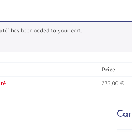
té” has been added to your cart.
Price
uté
235,00
€
Cart