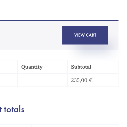
VIEW CART
Quantity
Subtotal
235,00
€
Succession
numérique
–
 totals
Testament
exécuté
quantity